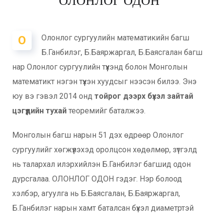
ОЛОНЛОГ ОДОН
Олонлог сургуулийн математикийн багш
O
Б.Ганбилэг, Б.Баяржаргал, Б.Баясгалан багш
нар Олонлог сургуулийн түүхэнд болон Монголын
математикт нэгэн түүхэн хуудсыг нээсэн билээ. Энэ
юу вэ гэвэл 2014 онд
тойрог дээрх бүхэл зайтай
цэгүүдийн тухай
теоремийг баталжээ.
Монголын багш нарын 51 дэх өдрөөр Олонлог
сургуулийг хөгжүүлэхэд оролцсон хөдөлмөр, зүтгэлд
нь талархал илэрхийлэн Б.Ганбилэг багшид одон
дурсгалаа. ОЛОНЛОГ ОДОН гэдэг. Нэр болоод
хэлбэр, агуулга нь Б.Баясгалан, Б.Баяржаргал,
Б.Ганбилэг нарын хамт баталсан бүхэл диаметртэй