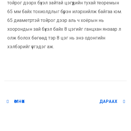
тойрог дээрх бүхэл зайтай цэгүүдийн тухай теоремын
65 мм байх тохиолдлыг бүрэн илэрхийлж байгаа юм.
65 диаметртэй тойрог дээр аль ч хоёрын нь
хоорондын зай бүхэл байх 8 цэгийг ганцхан янзаар л
олж болох бөгөөд тэр 8 цэг нь энэ одонгийн
хэлбэрийг үүсгэдэг аж.
ӨМНӨХ
ДАРААХ