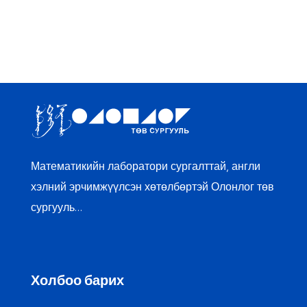
Математикийн лаборатори сургалттай, англи
хэлний эрчимжүүлсэн хөтөлбөртэй Олонлог төв
сургууль…
Холбоо барих