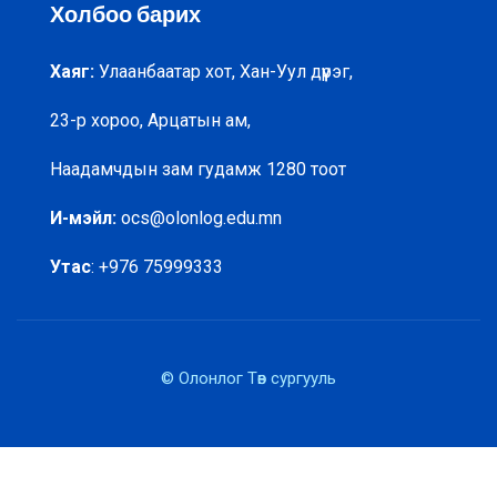
Холбоо барих
Forbes2019
2018-2019
Хаяг:
Улаанбаатар хот, Хан-Уул дүүрэг,
23-р хороо, Арцатын ам,
Наадамчдын зам гудамж 1280 тоот
И-мэйл:
ocs@olonlog.edu.mn
Утас
: +976 75999333
© Олонлог Төв сургууль