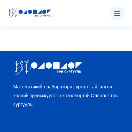
Математикийн лаборатори сургалттай, англи
хэлний эрчимжүүлсэн хөтөлбөртэй Олонлог төв
сургууль…