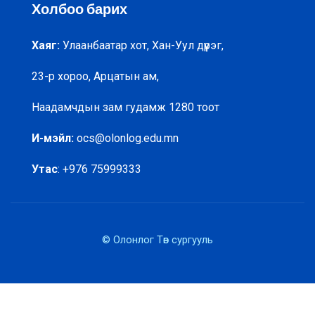
МОНГОЛЫН МАТЕМАТИКИЙН
Холбоо барих
ОЛИМПИАДЫН АМЖИЛТУУД
2013 ОНООС
Хаяг:
Улаанбаатар хот, Хан-Уул дүүрэг,
23-р хороо, Арцатын ам,
Наадамчдын зам гудамж 1280 тоот
И-мэйл:
ocs@olonlog.edu.mn
Утас
: +976 75999333
© Олонлог Төв сургууль