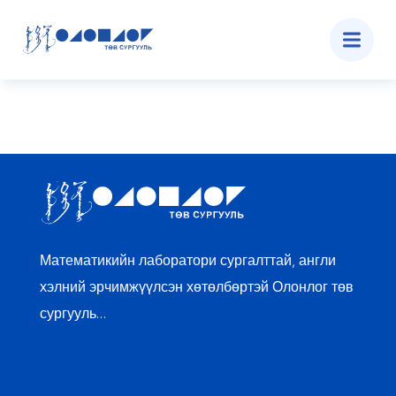
ХЭВЛҮҮЛСЭН НОМ, СУРАХ
БИЧГҮҮД
2013 ОНООС
Математикийн лаборатори сургалттай, англи
хэлний эрчимжүүлсэн хөтөлбөртэй Олонлог төв
сургууль…
ОЛОН УЛСЫН БОЛОН