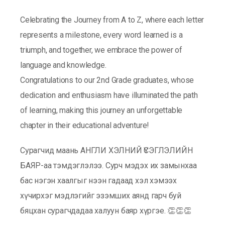
Celebrating the Journey from A to Z, where each letter
represents a milestone, every word learned is a
triumph, and together, we embrace the power of
language and knowledge.
Congratulations to our 2nd Grade graduates, whose
dedication and enthusiasm have illuminated the path
of learning, making this journey an unforgettable
chapter in their educational adventure!
Сурагчид маань АНГЛИ ХЭЛНИЙ ҮСЭГЛЭЛИЙН
БАЯР-аа тэмдэглэлээ. Сурч мэдэх их замынхаа
бас нэгэн хаалгыг нээн гадаад хэл хэмээх
хүчирхэг мэдлэгийг эзэмших аянд гарч буй
бяцхан сурагчдадаа халуун баяр хүргэе. 👏👏👏