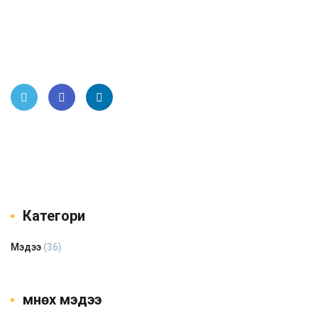
Twitt
Face
Link
er
book
edIn
Категори
Мэдээ
(36)
Өмнөх мэдээ