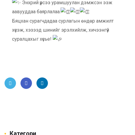
Энхрий үрсээ урамшуулан дэмжсэн ээж
аавууддаа баярлалаа.
Бяцхан сурагчдадаа сурлагын өндөр амжилт
хүсэж, хэзээд шинийг эрэлхийлж, хичээнгүй
суралцахыг хүсье!
Twitt
Face
Link
er
book
edIn
Категори