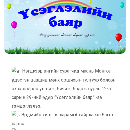
Нэгдүгээр ангийн сурагчид маань Монгол
үндэстэн цаашид мөнх оршихын тулгуур болсон
эх хэлээрээ уншиж, бичиж, бодож суран 12-р
сарын 29-ний өдөр ”Үсэглэлийн баяр” -аа
тэмдэглэлээ.
Эрдмийн хишгээ харамгүй хайрласан багш
нартаа