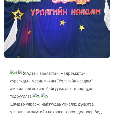
Адтай, авьяастай, мэдрэмжтэй
сурагчдын маань анхны “Урлагийн наадам”
амжилттай зохион байгуулагдаж шилдгүүдээ
тодрууллаа
Шүүгчдээ уярааж, найзуудаа уриалж, дүү нартаа
үлгэрлэсэн хамгийн нөхөрсөг өрсөлдөөнөөр бид