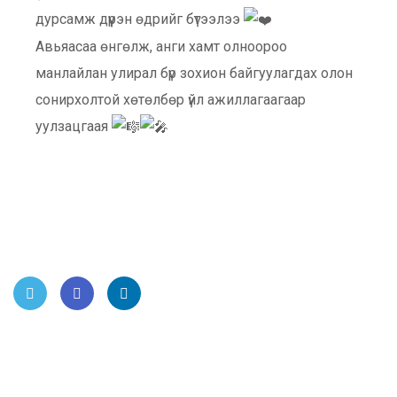
дурсамж дүүрэн өдрийг бүтээлээ
Авьяасаа өнгөлж, анги хамт олноороо
манлайлан улирал бүр зохион байгуулагдах олон
сонирхолтой хөтөлбөр үйл ажиллагаагаар
уулзацгаая
Twitt
Face
Link
er
book
edIn