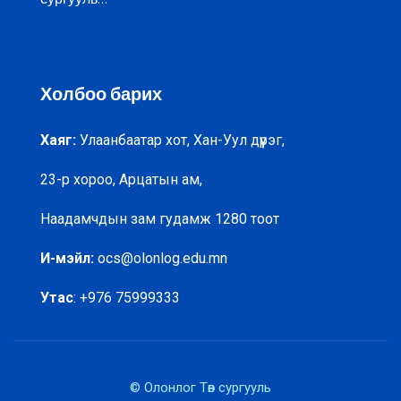
Холбоо барих
Хаяг:
Улаанбаатар хот, Хан-Уул дүүрэг,
23-р хороо, Арцатын ам,
Наадамчдын зам гудамж 1280 тоот
И-мэйл:
ocs@olonlog.edu.mn
Утас
: +976 75999333
© Олонлог Төв сургууль