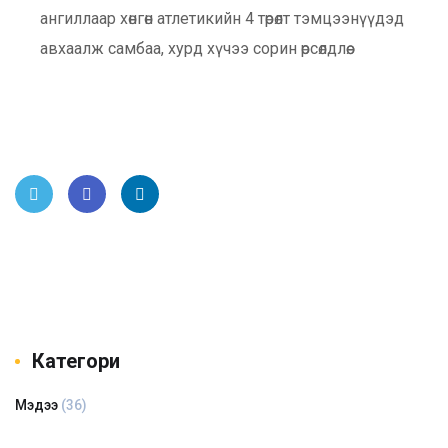
ангиллаар хөнгөн атлетикийн 4 төрөлт тэмцээнүүдэд
авхаалж самбаа, хурд хүчээ сорин өрсөлдлөө.
Twitt
Face
Link
er
book
edIn
Категори
Мэдээ
(36)