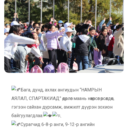
Бага, д
унд, ахлах ангиудын “НАМРЫН
АЯЛАЛ, СПАРТАКИАД” өдөрлөг маань нөхөрсөг өрсөлдөөн,
гэгээн сайхан дурсамж, амжилт дүүрэн зохион
байгуулагдлаа.
Сурагчид 6-8-р анги, 9-12-р ангийн