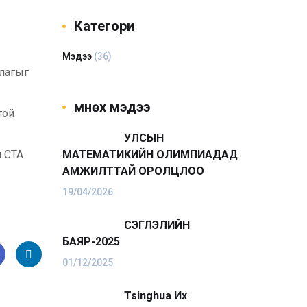
Категори
Мэдээ
(36)
цлагыг
Өмнөх мэдээ
той
УЛСЫН
н СТА
МАТЕМАТИКИЙН ОЛИМПИАДАД
АМЖИЛТТАЙ ОРОЛЦЛОО
19/04/2026
ҮСЭГЛЭЛИЙН
БАЯР-2025
01/12/2025
e
Link
Tsinghua Их