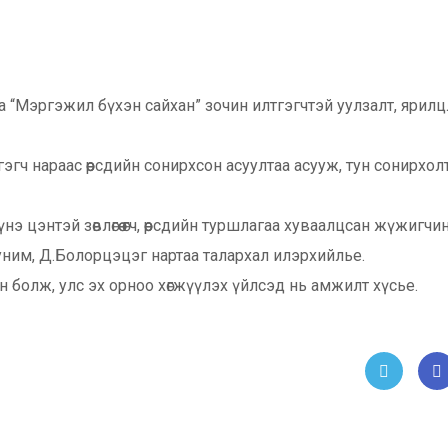
аа “Мэргэжил бүхэн сайхан” зочин илтгэгчтэй уулзалт, ярил
эгч нараас өөрсдийн сонирхсон асуултаа асууж, тун сонирхол
 цэнтэй зөвлөгөө өгч, өөрсдийн туршлагаа хуваалцсан жүжигчи
.Дуним, Д.Болорцэцэг нартаа талархал илэрхийлье.
болж, улс эх орноо хөгжүүлэх үйлсэд нь амжилт хүсье.
Twitt
Fac