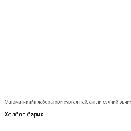
Математикийн лаборатори сургалттай, англи хэлний эрчимж
Холбоо барих
Хаяг:
Улаанбаатар хот, Хан-Уул дүүрэг,