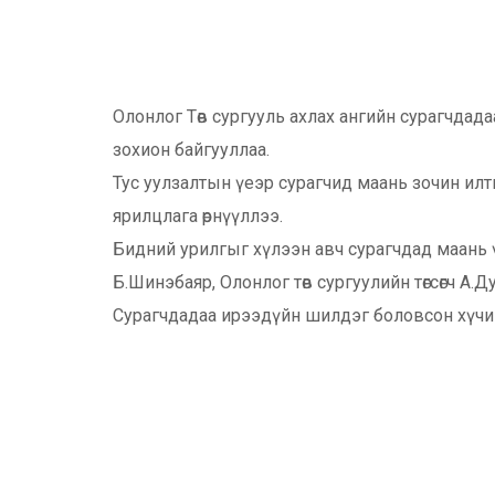
Олонлог Төв сургууль ахлах ангийн сурагчдад
зохион байгууллаа.
Тус уулзалтын үеэр сурагчид маань зочин илтг
ярилцлага өрнүүллээ.
Бидний урилгыг хүлээн авч сурагчдад маань үнэ
Б.Шинэбаяр, Олонлог төв сургуулийн төгсөгч А
Сурагчдадаа ирээдүйн шилдэг боловсон хүчин 