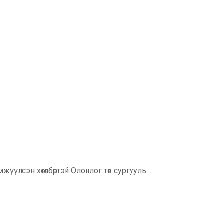
er
boo
үүлсэн хөтөлбөртэй Олонлог төв сургууль…