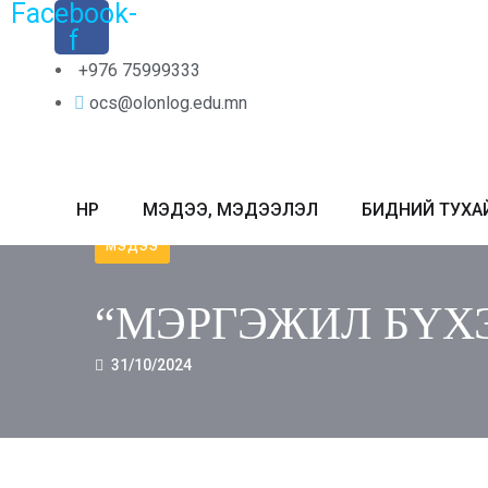
Facebook-
f
+976 75999333
ocs@olonlog.edu.mn
НҮҮР
МЭДЭЭ, МЭДЭЭЛЭЛ
БИДНИЙ ТУХА
МЭДЭЭ
“МЭРГЭЖИЛ БҮХЭ
31/10/2024