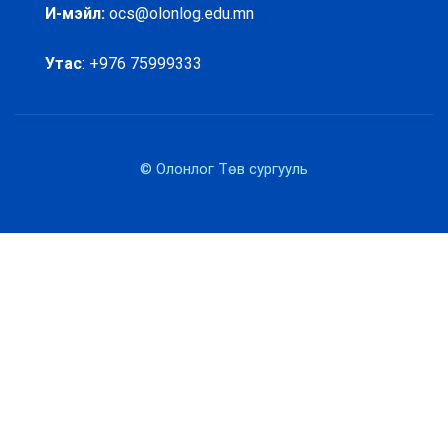
И-мэйл:
ocs@olonlog.edu.mn
Утас
: +976 75999333
© Олонлог Төв сургууль