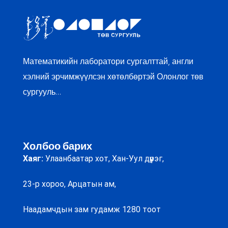
Математикийн лаборатори сургалттай, англи
хэлний эрчимжүүлсэн хөтөлбөртэй Олонлог төв
сургууль…
Холбоо барих
Хаяг:
Улаанбаатар хот, Хан-Уул дүүрэг,
23-р хороо, Арцатын ам,
Наадамчдын зам гудамж 1280 тоот